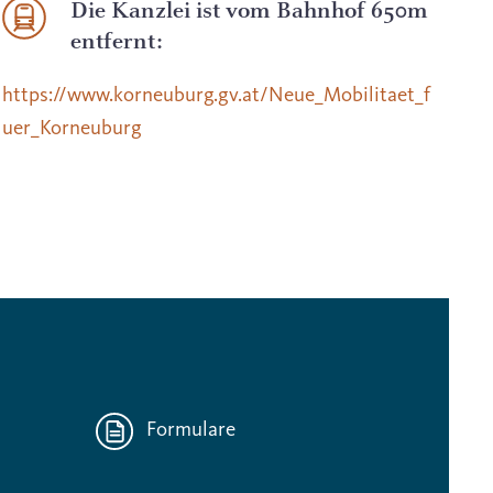
Die Kanzlei ist vom Bahnhof 650m
entfernt:
https://www.korneuburg.gv.at/Neue_Mobilitaet_f
uer_Korneuburg
Formulare